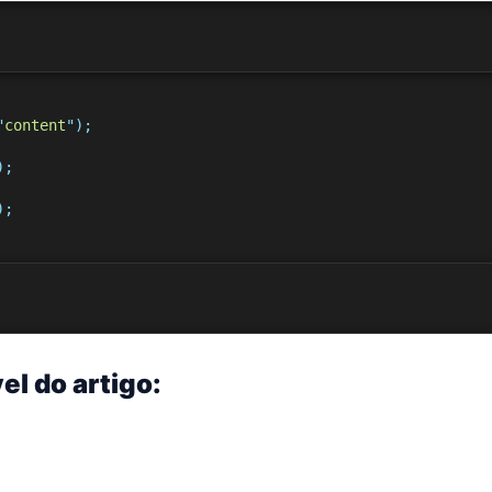
"
content
"
);
);
);
el do artigo: