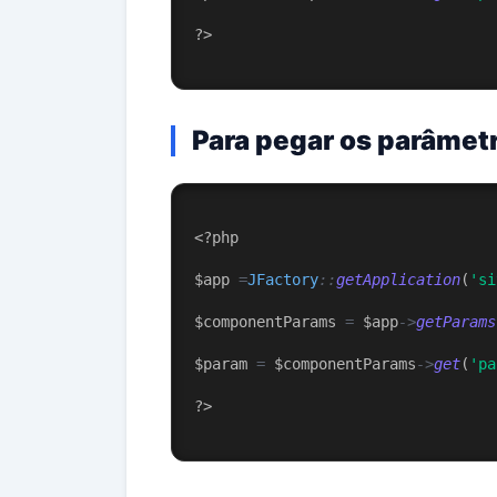
?
>
Para pegar os parâme
<?php
$app 
=
JFactory
::
getApplication
(
'si
$componentParams 
=
 $app
->
getParams
$param 
=
 $componentParams
->
get
(
'pa
?
>