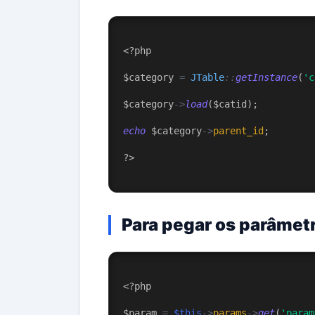
<?php
$category 
=
JTable
::
getInstance
(
'c
$category
->
load
($catid);
echo
 $category
->
parent_id
;
?
>
Para pegar os parâmetr
<?php
$param 
=
$this
->
params
->
get
(
'param