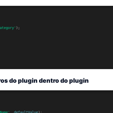
ategory'
);
os do plugin dentro do plugin
Name'
, 
defaultValue
);