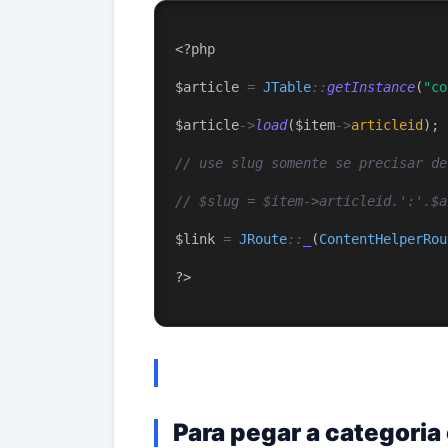
<?php
$article 
=
JTable
::
getInstance
(
"co
$article
->
load
($item
->
articleid
);
// use slug somente se precisar de
// $slug = $item->articleid.':'.$a
$link 
=
JRoute
::
_
(
ContentHelperRou
?
>
Para pegar a categoria 