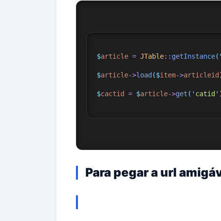
$
article
=
JTable
::
getInstance
(
$
article
->
load
($
item
->
articleid
$
cactid
=
$
article
->
get
(
'
catid
'
Para pegar a url amigáv