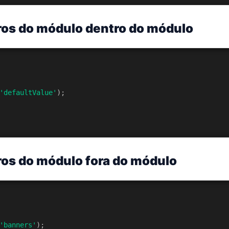
ros do módulo dentro do módulo
'defaultValue'
);
ros do módulo fora do módulo
'banners'
);