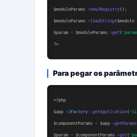
$moduleParams 
=
newJRegistry
();
$moduleParams
->
loadString
($module
-
$param 
=
 $moduleParams
->
get
(
'param
?
>
Para pegar os parâme
<?php
$app 
=
JFactory
::
getApplication
(
'si
$componentParams 
=
 $app
->
getParams
$param 
=
 $componentParams
->
get
(
'pa