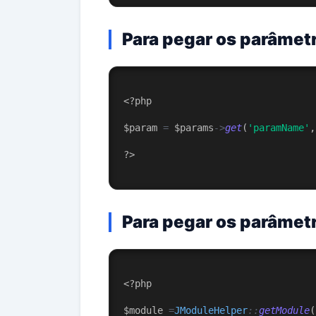
Para pegar os parâmet
<?php
$param 
=
 $params
->
get
(
'paramName'
,
?
>
Para pegar os parâmet
<?php
$module 
=
JModuleHelper
::
getModule
(