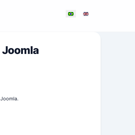
Selecione seu idioma
a Joomla
 Joomla.