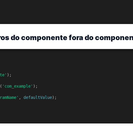
tros do componente fora do compone
te'
);
(
'com_example'
);
ramName'
, 
defaultValue
);