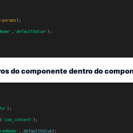
>
params
);
Name'
,
'defaultValue'
);
tros do componente dentro do compo
te'
);
(
'com_content'
);
ramName'
, 
defaultValue
);