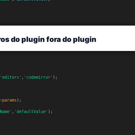
os do plugin fora do plugin
'editors'
,
'codemirror'
);
>
params
);
Name'
,
'defaultValue'
);