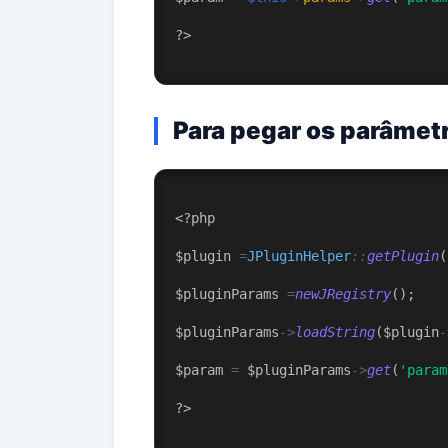
?
>
Para pegar os parâmetr
<?php
$plugin 
=
JPluginHelper
::
getPlugin
(
$pluginParams 
=
newJRegistry
();
$pluginParams
->
loadString
($plugin
-
$param 
=
 $pluginParams
->
get
(
'param
?
>