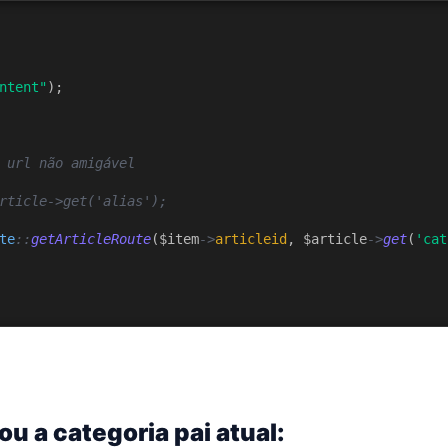
ntent"
);
 url não amigável
rticle->get('alias');
te
::
getArticleRoute
($item
->
articleid
, $article
->
get
(
'cat
ou a categoria pai atual: