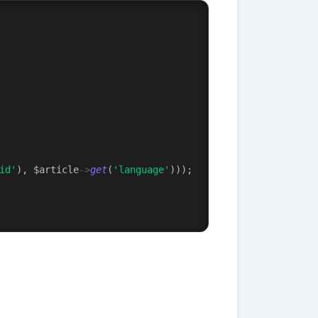
id'
), $article
->
get
(
'language'
)));