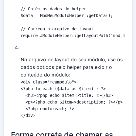
// Obtém os dados do helper
$data
 = 
ModMeuModuloHelper
::
getData
();

// Carrega o arquivo de layout
require
JModuleHelper
::
getLayoutPath
(
'mod_meumo
No arquivo de layout do seu módulo, use os
dados obtidos pelo helper para exibir o
conteúdo do módulo:
<div class="meumodulo">
<?php foreach ($data as $item) : ?>

  <h3><?php echo $item->title; ?></h3>

  <p><?php echo $item->description; ?></p>

  <?php endforeach; ?>
</div>
Forma correta de chamar as