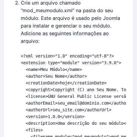
Crie um arquivo chamado
"mod_meumodulo.xml" na pasta do seu
módulo. Este arquivo é usado pelo Joomla
para instalar e gerenciar o seu módulo.
Adicione as seguintes informações ao
arquivo:
<?xml version="1.0" encoding="utf-8"?>

<extension type="module" version="3.9.0">

  <name>Meu Módulo</name>

  <author>Seu Nome</author>

  <creationDate>hoje</creationDate>

  <copyright>Copyright (C) ano Seu Nome. Todos o
  <license>GNU General Public License versão 2 o
  <authorEmail>
seu_email@dominio.com
</authorEmai
  <authorUrl>seu_site.com</authorUrl>

  <version>1.0.0</version>

  <description>Uma descrição do seu módulo</desc
  <files>

    <filename module="mod_meumodulo">mod_meumodu