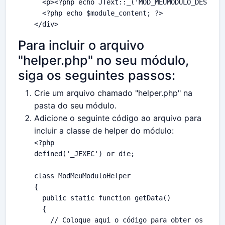
  <p><?php echo JText::_('MOD_MEUMODULO_DESC'); 
  <?php echo $module_content; ?>

</div>
Para incluir o arquivo
"helper.php" no seu módulo,
siga os seguintes passos:
Crie um arquivo chamado "helper.php" na
pasta do seu módulo.
Adicione o seguinte código ao arquivo para
incluir a classe de helper do módulo:
<?php
defined
(
'_JEXEC'
) 
or
die
;

class
ModMeuModuloHelper
{

public
static
function
getData
()

{

// Coloque aqui o código para obter os dado