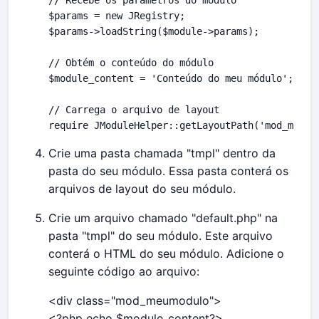
// Recebe os parâmetros do módulo

$params = new JRegistry;

$params->loadString($module->params);

// Obtém o conteúdo do módulo

$module_content = 'Conteúdo do meu módulo';

// Carrega o arquivo de layout

require JModuleHelper::getLayoutPath('mod_meumo
Crie uma pasta chamada "tmpl" dentro da
pasta do seu módulo. Essa pasta conterá os
arquivos de layout do seu módulo.
Crie um arquivo chamado "default.php" na
pasta "tmpl" do seu módulo. Este arquivo
conterá o HTML do seu módulo. Adicione o
seguinte código ao arquivo:
<div class="mod_meumodulo">
<?php echo $module_content?>