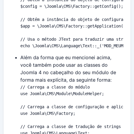
$config = \Joomla\CMS\Factory::getConfig();

// Obtém a instância do objeto de configuração d
$app = \Joomla\CMS\Factory::getApplication();

// Usa o método JText para traduzir uma string

echo \Joomla\CMS\Language\Text::_('MOD_MEUMODUL
Além da forma que eu mencionei acima,
você também pode usar as classes do
Joomla 4 no cabeçalho do seu módulo de
forma mais explícita, da seguinte forma:
// Carrega a classe do módulo

use Joomla\CMS\Module\ModuleHelper;

// Carrega a classe de configuração e aplicação

use Joomla\CMS\Factory;

// Carrega a classe de tradução de strings

use Joomla\CMS\Language\Text;
