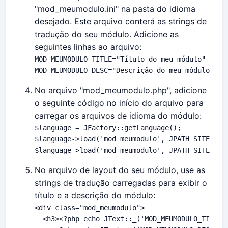
"mod_meumodulo.ini" na pasta do idioma
desejado. Este arquivo conterá as strings de
tradução do seu módulo. Adicione as
seguintes linhas ao arquivo:
MOD_MEUMODULO_TITLE="Título do meu módulo"

MOD_MEUMODULO_DESC="Descrição do meu módulo"
No arquivo "mod_meumodulo.php", adicione
o seguinte código no início do arquivo para
carregar os arquivos de idioma do módulo:
$language = JFactory::getLanguage();

$language->load('mod_meumodulo', JPATH_SITE, 'en
$language->load('mod_meumodulo', JPATH_SITE, nu
No arquivo de layout do seu módulo, use as
strings de tradução carregadas para exibir o
título e a descrição do módulo:
<div class="mod_meumodulo">
  <h3><?php echo JText::_('MOD_MEUMODULO_TITLE')