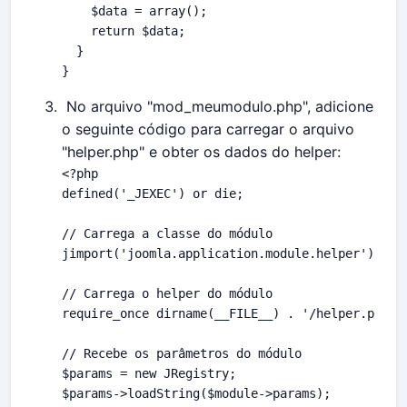
$data
 = 
array
();

return
$data
;

  }

}
No arquivo "mod_meumodulo.php", adicione
o seguinte código para carregar o arquivo
"helper.php" e obter os dados do helper:
<?php
defined
(
'_JEXEC'
) 
or
die
;

// Carrega a classe do módulo
jimport
(
'joomla.application.module.helper'
);

// Carrega o helper do módulo
require_once
dirname
(
__FILE__
) . 
'/helper.php'
;

// Recebe os parâmetros do módulo
$params
 = 
new
JRegistry
$params
->
loadString
(
$module
->params);
