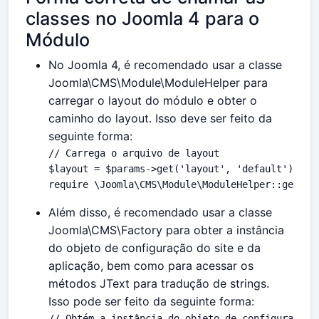
classes no Joomla 4 para o
Módulo
No Joomla 4, é recomendado usar a classe
Joomla\CMS\Module\ModuleHelper para
carregar o layout do módulo e obter o
caminho do layout. Isso deve ser feito da
seguinte forma:
// Carrega o arquivo de layout

$layout = $params->get('layout', 'default');

require \Joomla\CMS\Module\ModuleHelper::getLay
Além disso, é recomendado usar a classe
Joomla\CMS\Factory para obter a instância
do objeto de configuração do site e da
aplicação, bem como para acessar os
métodos JText para tradução de strings.
Isso pode ser feito da seguinte forma:
// Obtém a instância do objeto de configuração d