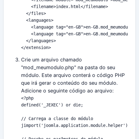
    <filename>index.html</filename>

  </files>

  <languages>

    <language tag="en-GB">en-GB.mod_meumodulo.in
    <language tag="en-GB">en-GB.mod_meumodulo.sy
  </languages>

</extension>
Crie um arquivo chamado
"mod_meumodulo.php" na pasta do seu
módulo. Este arquivo conterá o código PHP
que irá gerar o conteúdo do seu módulo.
Adicione o seguinte código ao arquivo:
<?php

defined('_JEXEC') or die;

// Carrega a classe do módulo

jimport('joomla.application.module.helper');
