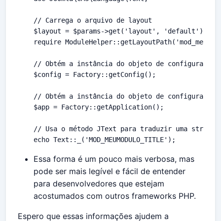
// Carrega o arquivo de layout

$layout = $params->get('layout', 'default');

require ModuleHelper::getLayoutPath('mod_meumodu
// Obtém a instância do objeto de configuração d
$config = Factory::getConfig();

// Obtém a instância do objeto de configuração d
$app = Factory::getApplication();

// Usa o método JText para traduzir uma string

echo Text::_('MOD_MEUMODULO_TITLE');
Essa forma é um pouco mais verbosa, mas
pode ser mais legível e fácil de entender
para desenvolvedores que estejam
acostumados com outros frameworks PHP.
Espero que essas informações ajudem a